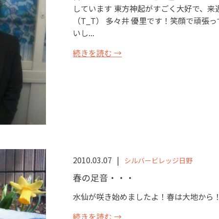
しています 東方神起がすごく大好で、来週
（T_T） 多々井 優里です！笑顔で頑張
いし...
続きを読む →
2010.03.07
シルバービレッジ日野
春の足音・・・
水仙が咲き始めましたよ！春は大地から！ W
続きを読む →