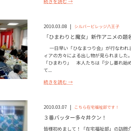
続きを読む →
2010.03.08
シルバービレッジ八王子
「ひまわりと魔女」新作アニメの題
一日早い「ひなまつり会」が行なわれま
ィアの方々による出し物が見られました
「ひまわり」 本人たちは『少し萎れ始め
て...
続きを読む →
2010.03.07
こちら在宅福祉部です！
３番バッター多々井クン！
皆様初めまして！「在宅福祉部」の訪問