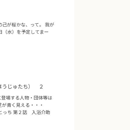
の己が桜かな、って。 我が
日（水）を予定してまー
ほうじゅたち） ２
に登場する人物・団体等は
の芝が青く見える・・・
とっち 第２話 入浴介助