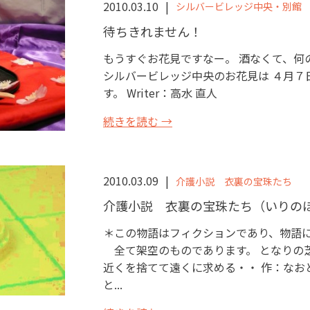
2010.03.10
シルバービレッジ中央・別館
待ちきれません！
もうすぐお花見ですなー。 酒なくて、何
シルバービレッジ中央のお花見は ４月７
す。 Writer：高水 直人
続きを読む →
2010.03.09
介護小説 衣裏の宝珠たち
介護小説 衣裏の宝珠たち（いりの
＊この物語はフィクションであり、物語
全て架空のものであります。 となり
近くを捨てて遠くに求める・・ 作：なお
と...